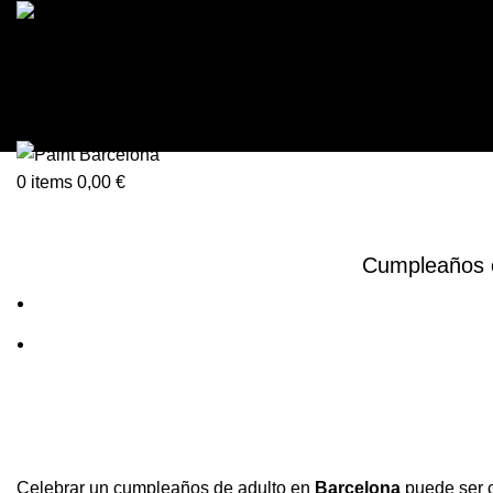
Login / Register
0
items
0,00
€
Menu
0
items
0,00
€
Cumpleaños or
Celebrar un cumpleaños de adulto en
Barcelona
puede ser 