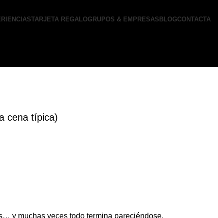
RIENCIAS
TARJETA REGALO
GRUPOS & EMPRESAS
BLOG
CONTACTA
a cena típica)
s… y muchas veces todo termina pareciéndose.