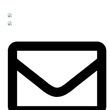
La creatividad no tiene límites en nuestro taller.
Esparteria 12 barcelona 08003
Phone: +34633838470