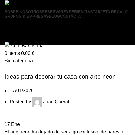
SOBRE NOSOTROS
RESERVAR
EXPERIENCIAS
TARJETA REGALO
GRUPOS & EMPRESAS
BLOG
CONTACTA
Login / Register
0
items
0,00
€
Menu
0
items
0,00
€
Sin categoría
Ideas para decorar tu casa con arte neón
17/01/2026
Posted by
Joan Queralt
17
Ene
El arte neón ha dejado de ser algo exclusivo de bares o