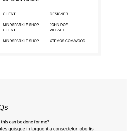
CLIENT
DESIGNER
MINDSPARKLE SHOP
JOHN DOE
CLIENT
WEBSITE
MINDSPARKLE SHOP
XTEMOS.COM/WOOD
Qs
this can be done for me?
les quisque in torquent a consectetur lobortis