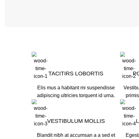
TACITIRS LOBORTIS
P
Elis mus a habitant mi suspendisse
Vestibu
adipiscing ultricies torquent id urna.
primis
VESTIBULUM MOLLIS
Blandit nibh at accumsan a a sed et
Egest