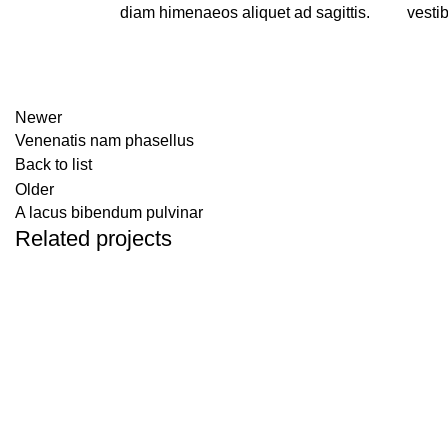
diam himenaeos aliquet ad sagittis.
vesti
Newer
Venenatis nam phasellus
Back to list
Older
A lacus bibendum pulvinar
Related projects
Kitchen
Suspendisse quam at vestibulum