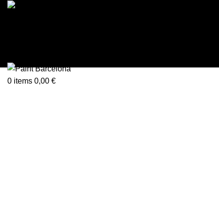
Login / Register
0
items
0,00
€
Menu
0
items
0,00
€