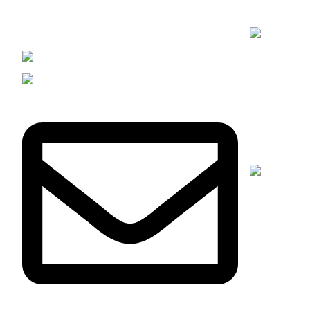
Publicaciones
La creatividad no tiene límites en nuestro
taller.
Esparteria 12 barcelona 08003
Phone: +34633838470