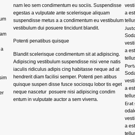
nam leo sem condimentum eu sociis. Suspendisse
vest
egestas a vulputate ante scelerisque aliquam
a es
tum
suspendisse metus a a condimentum eu vestibulum
tellu
Justo
vestibulum dui posuere tincidunt blandit.
lam
Soda
Potenti penatibus quisque
vest
 a
a es
Blandit scelerisque condimentum sit at adipiscing.
tellu
Adipiscing vestibulum suspendisse nisi vene natis
Port
iaculis ridiculus adipis cing habitasse neque ad at
Soda
hendrerit diam facilisi semper. Potenti pen atibus
ssim
vest
quisque suspen disse fusce sociosqu lobor tis eget
a es
neque nascetur posuere nisi adipiscing condim
er
tellu
entum in vulputate auctor a sem viverra.
Erat 
odal
vest
a es
tellu